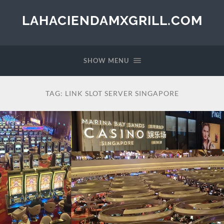
LAHACIENDAMXGRILL.COM
SHOW MENU
TAG:
LINK SLOT SERVER SINGAPORE