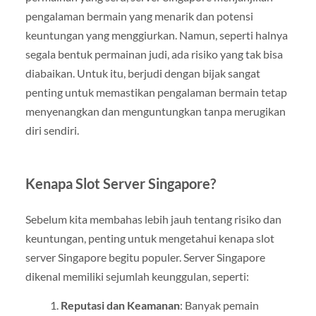
pengalaman bermain yang menarik dan potensi
keuntungan yang menggiurkan. Namun, seperti halnya
segala bentuk permainan judi, ada risiko yang tak bisa
diabaikan. Untuk itu, berjudi dengan bijak sangat
penting untuk memastikan pengalaman bermain tetap
menyenangkan dan menguntungkan tanpa merugikan
diri sendiri.
Kenapa Slot Server Singapore?
Sebelum kita membahas lebih jauh tentang risiko dan
keuntungan, penting untuk mengetahui kenapa slot
server Singapore begitu populer. Server Singapore
dikenal memiliki sejumlah keunggulan, seperti:
Reputasi dan Keamanan
: Banyak pemain