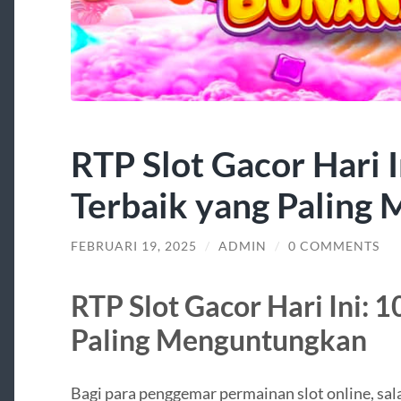
RTP Slot Gacor Hari I
Terbaik yang Paling
FEBRUARI 19, 2025
/
ADMIN
/
0 COMMENTS
RTP Slot Gacor Hari Ini: 1
Paling Menguntungkan
Bagi para penggemar permainan slot online, sal