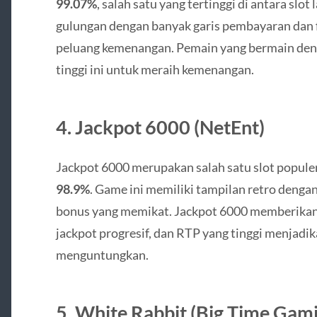
99.07%
, salah satu yang tertinggi di antara slot 
gulungan dengan banyak garis pembayaran dan 
peluang kemenangan. Pemain yang bermain den
tinggi ini untuk meraih kemenangan.
4.
Jackpot 6000 (NetEnt)
Jackpot 6000 merupakan salah satu slot popule
98.9%
. Game ini memiliki tampilan retro dengan
bonus yang memikat. Jackpot 6000 memberika
jackpot progresif, dan RTP yang tinggi menjadi
menguntungkan.
5.
White Rabbit (Big Time Gam