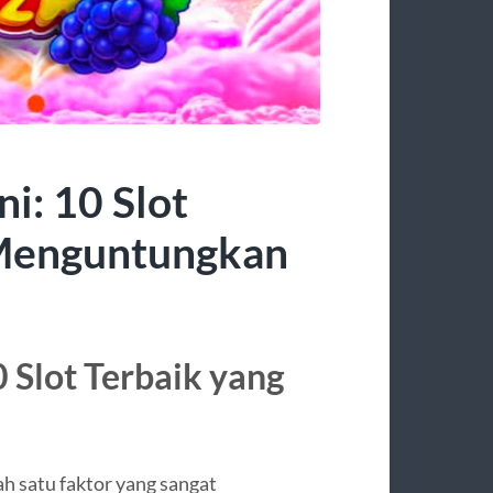
ni: 10 Slot
 Menguntungkan
0 Slot Terbaik yang
ah satu faktor yang sangat