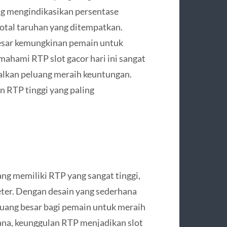
ng mengindikasikan persentase
otal taruhan yang ditempatkan.
esar kemungkinan pemain untuk
hami RTP slot gacor hari ini sangat
alkan peluang meraih keuntungan.
n RTP tinggi yang paling
ang memiliki RTP yang sangat tinggi,
ter. Dengan desain yang sederhana
ang besar bagi pemain untuk meraih
hana, keunggulan RTP menjadikan slot