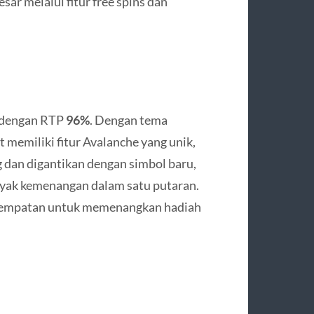
r melalui fitur free spins dan
l dengan RTP
96%
. Dengan tema
 memiliki fitur Avalanche yang unik,
 dan digantikan dengan simbol baru,
yak kemenangan dalam satu putaran.
kesempatan untuk memenangkan hadiah