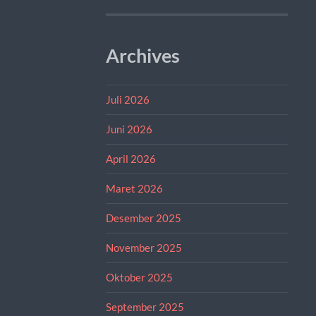
Archives
Juli 2026
Juni 2026
April 2026
Maret 2026
Desember 2025
November 2025
Oktober 2025
September 2025