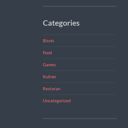
Categories
Bisnis
Food
Games
Kuliner
Restoran
Uncategorized