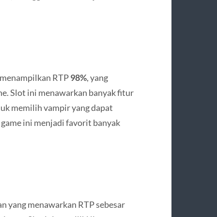
ng menampilkan RTP
98%
, yang
ne. Slot ini menawarkan banyak fitur
ntuk memilih vampir yang dapat
game ini menjadi favorit banyak
gan yang menawarkan RTP sebesar