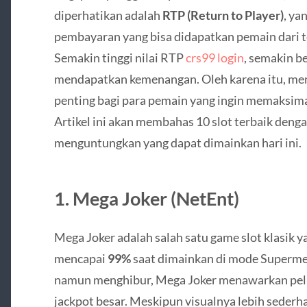
diperhatikan adalah
RTP (Return to Player)
, ya
pembayaran yang bisa didapatkan pemain dari t
Semakin tinggi nilai RTP
crs99 login
, semakin b
mendapatkan kemenangan. Oleh karena itu, mema
penting bagi para pemain yang ingin memaksim
Artikel ini akan membahas 10 slot terbaik denga
menguntungkan yang dapat dimainkan hari ini.
1.
Mega Joker (NetEnt)
Mega Joker adalah salah satu game slot klasik y
mencapai
99%
saat dimainkan di mode Superme
namun menghibur, Mega Joker menawarkan pelu
jackpot besar. Meskipun visualnya lebih seder