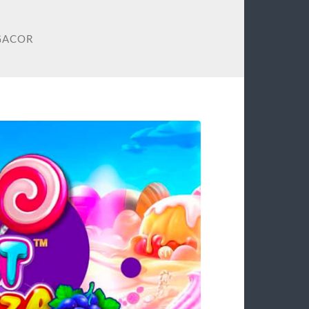
 GACOR