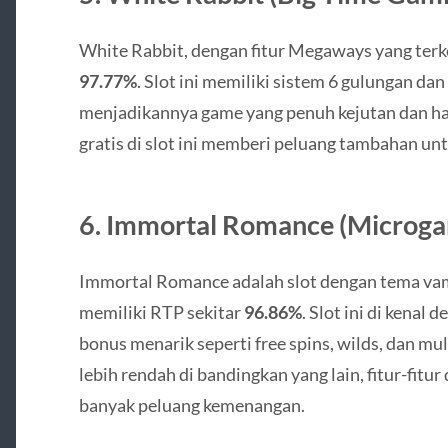
White Rabbit, dengan fitur Megaways yang ter
97.77%
. Slot ini memiliki sistem 6 gulungan d
menjadikannya game yang penuh kejutan dan had
gratis di slot ini memberi peluang tambahan u
6.
Immortal Romance (Microga
Immortal Romance adalah slot dengan tema vam
memiliki RTP sekitar
96.86%
. Slot ini di kenal
bonus menarik seperti free spins, wilds, dan mu
lebih rendah di bandingkan yang lain, fitur-fit
banyak peluang kemenangan.