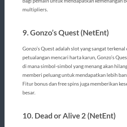
bagi pemain untuk mendapatkan kemenangan besa
multipliers.
9.
Gonzo’s Quest (NetEnt)
Gonzo’s Quest adalah slot yang sangat terkena
petualangan mencari harta karun, Gonzo’s Quest
di mana simbol-simbol yang menang akan hilang
memberi peluang untuk mendapatkan lebih ban
Fitur bonus dan free spins juga memberikan 
besar.
10.
Dead or Alive 2 (NetEnt)