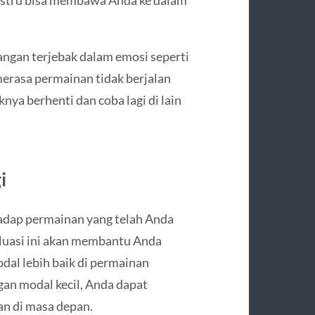
 justru bisa membawa Anda ke dalam
Jangan terjebak dalam emosi seperti
merasa permainan tidak berjalan
nya berhenti dan coba lagi di lain
i
hadap permainan yang telah Anda
aluasi ini akan membantu Anda
al lebih baik di permainan
gan modal kecil, Anda dapat
n di masa depan.