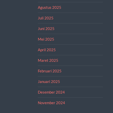
Agustus 2025
Juli 2025
Juni 2025
Mei 2025
April 2025
Maret 2025
Februari 2025
Januari 2025
Desember 2024
November 2024