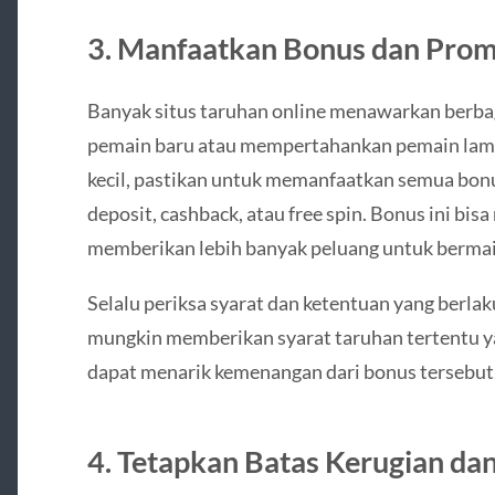
3. Manfaatkan Bonus dan Prom
Banyak situs taruhan online menawarkan berba
pemain baru atau mempertahankan pemain lama
kecil, pastikan untuk memanfaatkan semua bonu
deposit, cashback, atau free spin. Bonus ini b
memberikan lebih banyak peluang untuk berma
Selalu periksa syarat dan ketentuan yang berlak
mungkin memberikan syarat taruhan tertentu y
dapat menarik kemenangan dari bonus tersebut
4. Tetapkan Batas Kerugian d