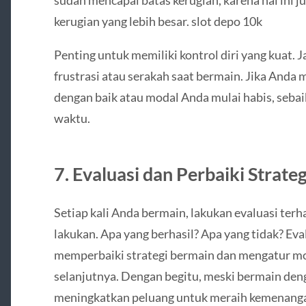
sudah mencapai batas kerugian, karena hal ini
kerugian yang lebih besar. slot depo 10k
Penting untuk memiliki kontrol diri yang kuat. 
frustrasi atau serakah saat bermain. Jika Anda 
dengan baik atau modal Anda mulai habis, sebaik
waktu.
7. Evaluasi dan Perbaiki Strateg
Setiap kali Anda bermain, lakukan evaluasi ter
lakukan. Apa yang berhasil? Apa yang tidak? Ev
memperbaiki strategi bermain dan mengatur mod
selanjutnya. Dengan begitu, meski bermain den
meningkatkan peluang untuk meraih kemenanga