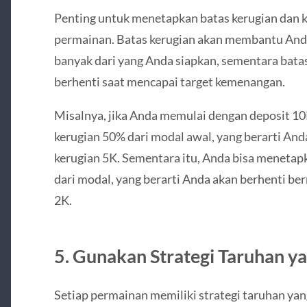
Penting untuk menetapkan batas kerugian dan k
permainan. Batas kerugian akan membantu Anda
banyak dari yang Anda siapkan, sementara bat
berhenti saat mencapai target kemenangan.
Misalnya, jika Anda memulai dengan deposit 1
kerugian 50% dari modal awal, yang berarti And
kerugian 5K. Sementara itu, Anda bisa menetap
dari modal, yang berarti Anda akan berhenti b
2K.
5. Gunakan Strategi Taruhan y
Setiap permainan memiliki strategi taruhan yan