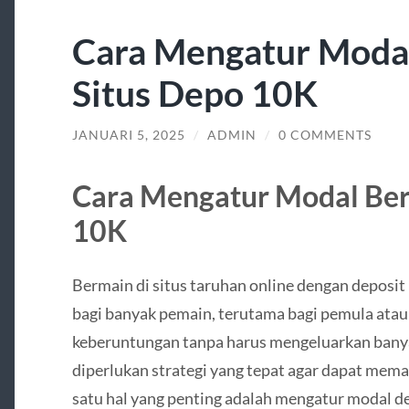
Cara Mengatur Modal
Situs Depo 10K
JANUARI 5, 2025
/
ADMIN
/
0 COMMENTS
Cara Mengatur Modal Ber
10K
Bermain di situs taruhan online dengan deposit
bagi banyak pemain, terutama bagi pemula atau
keberuntungan tanpa harus mengeluarkan banyak
diperlukan strategi yang tepat agar dapat mem
satu hal yang penting adalah mengatur modal de