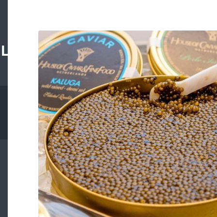
ILL.COM