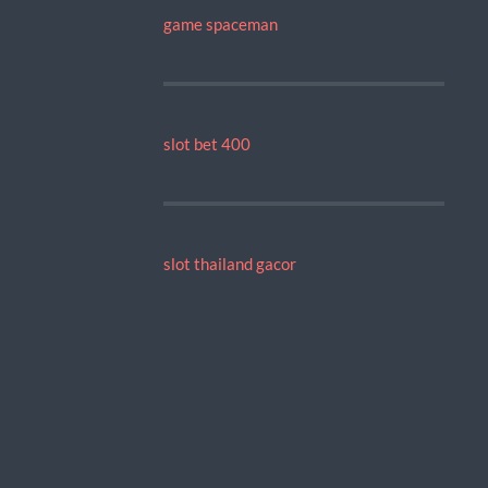
game spaceman
slot bet 400
slot thailand gacor