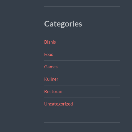
Categories
Bisnis
Food
Games
Kuliner
Restoran
Uncategorized