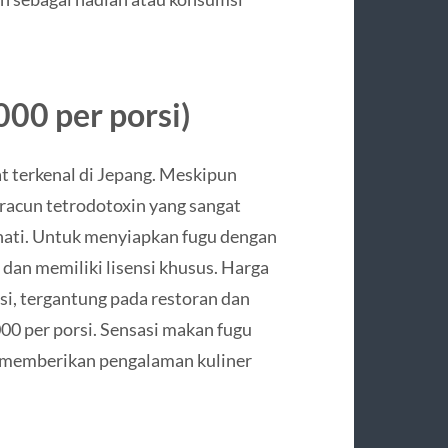
000 per porsi)
at terkenal di Jepang. Meskipun
 racun tetrodotoxin yang sangat
-hati. Untuk menyiapkan fugu dengan
 dan memiliki lisensi khusus. Harga
si, tergantung pada restoran dan
000 per porsi. Sensasi makan fugu
a memberikan pengalaman kuliner