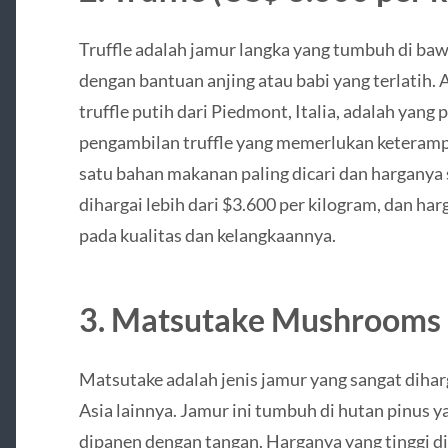
Truffle adalah jamur langka yang tumbuh di ba
dengan bantuan anjing atau babi yang terlatih. A
truffle putih dari Piedmont, Italia, adalah yang
pengambilan truffle yang memerlukan keteramp
satu bahan makanan paling dicari dan harganya sa
dihargai lebih dari $3.600 per kilogram, dan har
pada kualitas dan kelangkaannya.
3. Matsutake Mushrooms 
Matsutake adalah jenis jamur yang sangat dihar
Asia lainnya. Jamur ini tumbuh di hutan pinus 
dipanen dengan tangan. Harganya yang tinggi di