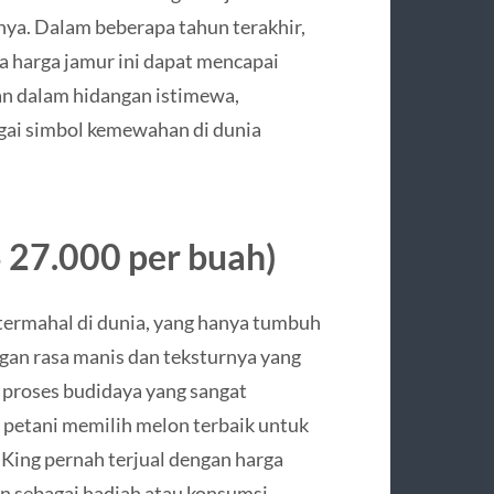
a. Dalam beberapa tahun terakhir,
 harga jamur ini dapat mencapai
an dalam hidangan istimewa,
gai simbol kemewahan di dunia
 27.000 per buah)
 termahal di dunia, yang hanya tumbuh
ngan rasa manis dan teksturnya yang
proses budidaya yang sangat
a petani memilih melon terbaik untuk
 King pernah terjual dengan harga
an sebagai hadiah atau konsumsi