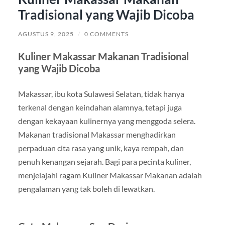
Tradisional yang Wajib Dicoba
AGUSTUS 9, 2025
/
0 COMMENTS
Kuliner Makassar Makanan Tradisional
yang Wajib Dicoba
Makassar, ibu kota Sulawesi Selatan, tidak hanya
terkenal dengan keindahan alamnya, tetapi juga
dengan kekayaan kulinernya yang menggoda selera.
Makanan tradisional Makassar menghadirkan
perpaduan cita rasa yang unik, kaya rempah, dan
penuh kenangan sejarah. Bagi para pecinta kuliner,
menjelajahi ragam Kuliner Makassar Makanan adalah
pengalaman yang tak boleh di lewatkan.