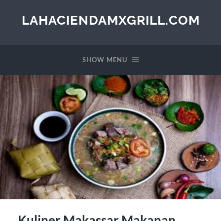
LAHACIENDAMXGRILL.COM
SHOW MENU
Kuliner Makassar Makanan