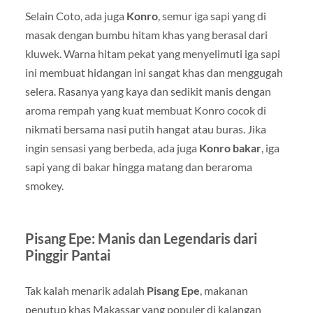
Selain Coto, ada juga
Konro
, semur iga sapi yang di
masak dengan bumbu hitam khas yang berasal dari
kluwek. Warna hitam pekat yang menyelimuti iga sapi
ini membuat hidangan ini sangat khas dan menggugah
selera. Rasanya yang kaya dan sedikit manis dengan
aroma rempah yang kuat membuat Konro cocok di
nikmati bersama nasi putih hangat atau buras. Jika
ingin sensasi yang berbeda, ada juga
Konro bakar
, iga
sapi yang di bakar hingga matang dan beraroma
smokey.
Pisang Epe: Manis dan Legendaris dari
Pinggir Pantai
Tak kalah menarik adalah
Pisang Epe
, makanan
penutup khas Makassar yang populer di kalangan