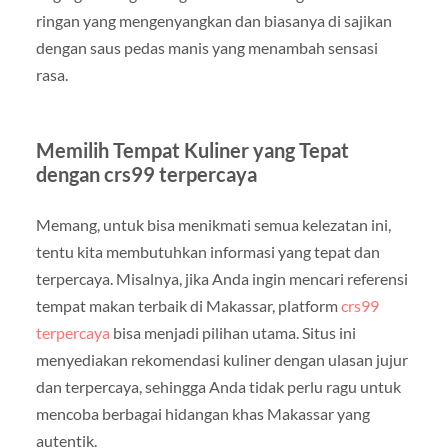
ringan yang mengenyangkan dan biasanya di sajikan
dengan saus pedas manis yang menambah sensasi
rasa.
Memilih Tempat Kuliner yang Tepat
dengan crs99 terpercaya
Memang, untuk bisa menikmati semua kelezatan ini,
tentu kita membutuhkan informasi yang tepat dan
terpercaya. Misalnya, jika Anda ingin mencari referensi
tempat makan terbaik di Makassar, platform
crs99
terpercaya
bisa menjadi pilihan utama. Situs ini
menyediakan rekomendasi kuliner dengan ulasan jujur
dan terpercaya, sehingga Anda tidak perlu ragu untuk
mencoba berbagai hidangan khas Makassar yang
autentik.