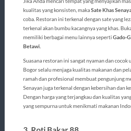
Jika Anda mencari tempat yang menyajikan mas
kualitas yang konsisten, maka
Sate Khas Senay
coba. Restoran ini terkenal dengan sate yang le
terkenal akan bumbu kacangnya yang khas. Bukan
memiliki berbagai menu lainnya seperti
Gado-G
Betawi
.
Suasana restoran ini sangat nyaman dan cocok u
Bogor selalu menjaga kualitas makanan dan pel
ramah dan profesional membuat pengunjung me
Senayan juga terkenal dengan kebersihan dan 
Dengan harga yang terjangkau dan kualitas yang
yang sempurna untuk menikmati makanan Indon
3.
Roti Bakar 88