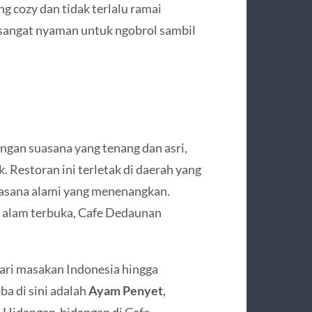
 cozy dan tidak terlalu ramai
 sangat nyaman untuk ngobrol sambil
gan suasana yang tenang dan asri,
. Restoran ini terletak di daerah yang
uasana alami yang menenangkan.
 alam terbuka, Cafe Dedaunan
ari masakan Indonesia hingga
a di sini adalah
Ayam Penyet
,
. Hidangan-hidangan di Cafe