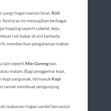
n yang ringan namun lezat,
Roti
. Restoran ini menyajikan berbagai
i topping seperti cokelat, keju,
mbuat roti bakar di sini berbeda
gurih, memberikan pengalaman makan
 lain seperti
Mie Goreng
dan
 atau malam. Bagi penggemar kopi,
n kopi yang enak, termasuk
Kopi
 dan ramah membuat pengunjung
ati makanan ringan sambil bersantai