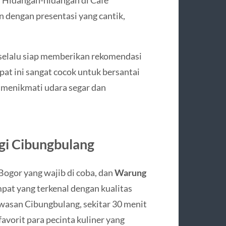
n dengan presentasi yang cantik,
selalu siap memberikan rekomendasi
at ini sangat cocok untuk bersantai
 menikmati udara segar dan
i Cibungbulang
Bogor yang wajib di coba, dan
Warung
pat yang terkenal dengan kualitas
kawasan Cibungbulang, sekitar 30 menit
favorit para pecinta kuliner yang