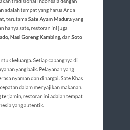
akan tradisional Indonesia dengan
an
adalah tempat yang harus Anda
zat, terutama
Sate Ayam Madura
yang
 hanya sate, restoran ini juga
ado
,
Nasi Goreng Kambing
, dan
Soto
ntuk keluarga. Setiap cabangnya di
ayanan yang baik. Pelayanan yang
rasa nyaman dan dihargai. Sate Khas
kecepatan dalam menyajikan makanan.
 terjamin, restoran ini adalah tempat
esia yang autentik.