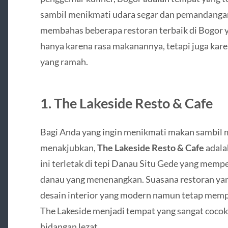
sambil menikmati udara segar dan pemandangan 
membahas beberapa restoran terbaik di Bogor y
hanya karena rasa makanannya, tetapi juga ka
yang ramah.
1.
The Lakeside Resto & Cafe
Bagi Anda yang ingin menikmati makan sambil
menakjubkan,
The Lakeside Resto & Cafe
adala
ini terletak di tepi Danau Situ Gede yang m
danau yang menenangkan. Suasana restoran yang
desain interior yang modern namun tetap mem
The Lakeside menjadi tempat yang sangat cocok
hidangan lezat.