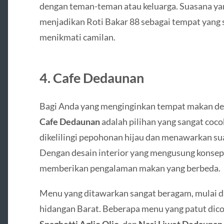
dengan teman-teman atau keluarga. Suasana yang
menjadikan Roti Bakar 88 sebagai tempat yang
menikmati camilan.
4.
Cafe Dedaunan
Bagi Anda yang menginginkan tempat makan den
Cafe Dedaunan
adalah pilihan yang sangat cocok
dikelilingi pepohonan hijau dan menawarkan s
Dengan desain interior yang mengusung konsep
memberikan pengalaman makan yang berbeda.
Menu yang ditawarkan sangat beragam, mulai d
hidangan Barat. Beberapa menu yang patut dicob
Spaghetti Aglio Olio
, dan
Nasi Liwet Dedaunan