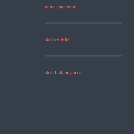
game spaceman
slot bet 400
slot thailand gacor