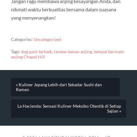
Jangan ragu membawa anjing kesayangan Anda, dan
nikmati waktu berkualitas bersama dalam suasana
yang menyenangkan!
Categories:
Uncategorized
Tags:
dog park terbaik
,
review taman anjing
,
tempat bermain
anjing Chapel Hill
« Kuliner Jepang Lebih dari Sekadar Sushi dan
Ramen
La Hacienda: Sensasi Kuliner Meksiko Otentik di Setiap
Sajian »